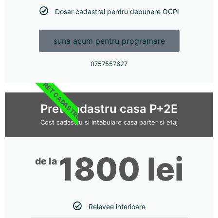
Dosar cadastral pentru depunere OCPI
suna acum pentru programare
0757557627
PRET CADASTRU
Pret cadastru casa P+2E
Cost cadastru si intabulare casa parter si etaj
1800 lei
de la
Relevee interioare