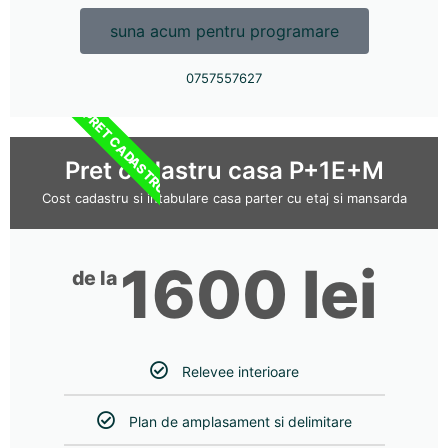
suna acum pentru programare
0757557627
PRET CADASTRU
Pret cadastru casa P+1E+M
Cost cadastru si intabulare casa parter cu etaj si mansarda
1600 lei
de la
Relevee interioare
Plan de amplasament si delimitare