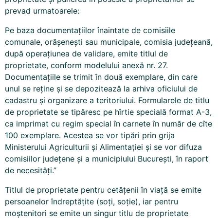
prevad urmatoarele:
Pe baza documentaţiilor înaintate de comisiile
comunale, orăşeneşti sau municipale, comisia judeţeană,
după operaţiunea de validare, emite titlul de
proprietate, conform modelului anexă nr. 27.
Documentaţiile se trimit în două exemplare, din care
unul se reţine şi se depozitează la arhiva oficiului de
cadastru
şi organizare a teritoriului. Formularele de titlu
de proprietate se tipăresc pe hîrtie specială format A-3,
ca imprimat cu regim special în carnete în număr de cîte
100 exemplare. Acestea se vor tipări prin grija
Ministerului Agriculturii şi Alimentaţiei şi se vor difuza
comisiilor judeţene şi a municipiului Bucureşti, în raport
de necesităţi.”
Titlul de proprietate pentru cetăţenii în viaţă se emite
persoanelor îndreptăţite (soţi, soţie), iar pentru
moştenitori se emite un singur titlu de proprietate