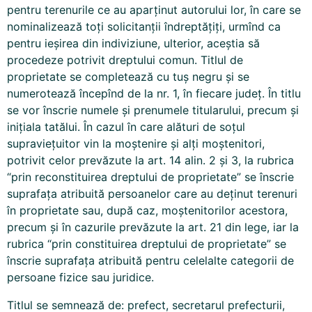
pentru terenurile ce au aparţinut autorului lor, în care se
nominalizează toţi solicitanţii îndreptăţiţi, urmînd ca
pentru ieşirea din indiviziune, ulterior, aceştia să
procedeze potrivit dreptului comun. Titlul de
proprietate se completează cu tuş negru şi se
numerotează începînd de la nr. 1, în fiecare judeţ. În titlu
se vor înscrie numele şi prenumele titularului, precum şi
iniţiala tatălui. În cazul în care alături de soţul
supravieţuitor vin la moştenire şi alţi moştenitori,
potrivit celor prevăzute la art. 14 alin. 2 şi 3, la rubrica
“prin reconstituirea dreptului de proprietate” se înscrie
suprafaţa atribuită persoanelor care au deţinut terenuri
în proprietate sau, după caz, moştenitorilor acestora,
precum şi în cazurile prevăzute la art. 21 din lege, iar la
rubrica “prin constituirea dreptului de proprietate” se
înscrie suprafaţa atribuită pentru celelalte categorii de
persoane fizice sau juridice.
Titlul se semnează de: prefect, secretarul prefecturii,