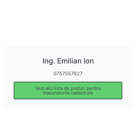
Ing. Emilian Ion
0757557627
Vezi aici lista de preturi pentru
masuratorile cadastrale