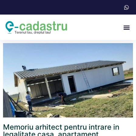
Acte N
Memoriu arhitect pentru intrare in
legalitate casa, apartament