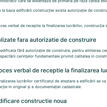
inistrativ care se eliberează de primăria pe raza căreia este
ca la baza edificării construcției exista autorizație de const
ces verbal de receptie la finalizarea lucrărilor, construcția 
alizate fara autorizatie de construire
edificata fără autorizație de construire, pentru emiterea cert
pectării cerințelor fundamentale privind calitatea in constr
oces verbal de receptie la finalizarea luc
nalizarea lucrărilor certificatul de atestare a edificării se 
ucție in original și a documentației cadastrale.
dificare constructie noua