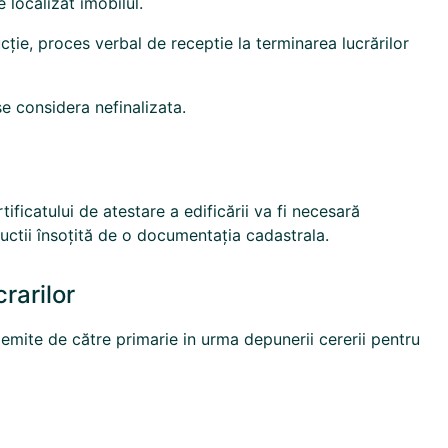
 localizat imobilul.
rucție, proces verbal de receptie la terminarea lucrărilor
se considera nefinalizata.
ificatului de atestare a edificării va fi necesară
uctii însoțită de o documentația cadastrala.
rarilor
va emite de către primarie in urma depunerii cererii pentru