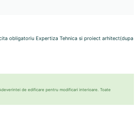
cita obligatoriu Expertiza Tehnica si proiect arhitect(dupa
Adeverintei de edificare pentru modificari interioare. Toate