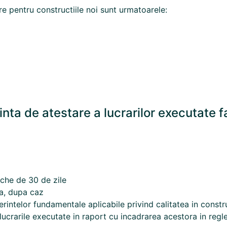
re pentru constructiile noi sunt urmatoarele:
ta de atestare a lucrarilor executate fa
che de 30 de zile
ca, dupa caz
intelor fundamentale aplicabile privind calitatea in constru
a lucrarile executate in raport cu incadrarea acestora in re