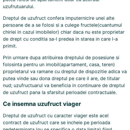
uzufrutuarului.
Dreptul de uzufruct confera imputernicire unei alte
persoane de a se folosi si a culege fructele(cuantumul
chiriei in cazul imobilelor) chiar daca nu este proprietar
de drept cu conditia sa-l predea in starea in care l-a
primit.
Prin urmare dupa atribuirea dreptului de posesiune si
folosinta pentru un imobil(apartament, casa, teren)
proprietarul va ramane cu dreptul de dispozitie adica va
putea vinde sau dona dreptul pe care il are, de titular
nud; uzufructuarul va beneficia in continuare de dreptul
de uzufruct pana la sfarsitul perioadei contractuale.
Ce insemna uzufruct viager
Dreptul de uzufruct cu caracter viager este acel
contract de uzufruct care se incheie pe perioada
nedeterminata,(nu se specifica o data limita) fiind