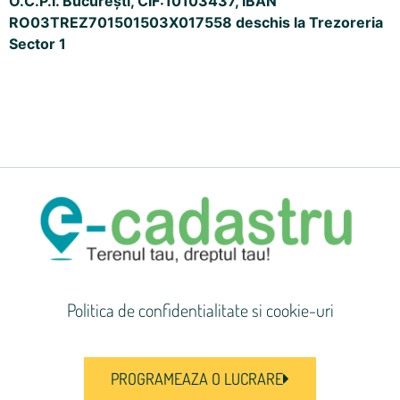
O.C.P.I. București, CIF:10103437, IBAN
RO03TREZ701501503X017558 deschis la Trezoreria
Sector 1
Politica de confidentialitate si cookie-uri
PROGRAMEAZA O LUCRARE