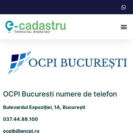
Acte N
OCPI Bucuresti numere de telefon
Bulevardul Expoziţiei, 1A,
Bucureşti
037.44.88.100
ocpib@ancpi.ro